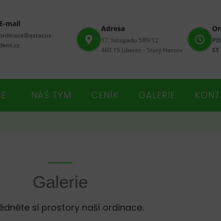
E-mail
Adresa
Or
ordinace@astacus-
17. listopadu 589/12
PO
dent.cz
460 15 Liberec - Starý Harcov
ST
ČE
NÁŠ TÝM
CENÍK
GALERIE
KONT
Galerie
édněte si prostory naší ordinace.